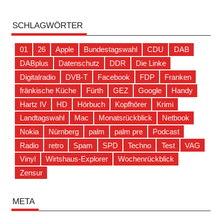
SCHLAGWÖRTER
01
26
Apple
Bundestagswahl
CDU
DAB
DABplus
Datenschutz
DDR
Die Linke
Digitalradio
DVB-T
Facebook
FDP
Franken
fränkische Küche
Fürth
GEZ
Google
Handy
Hartz IV
HD
Hörbuch
Kopfhörer
Krimi
Landtagswahl
Mac
Monatsrückblick
Netbook
Nokia
Nürnberg
palm
palm pre
Podcast
Radio
retro
Spam
SPD
Techno
Test
VAG
Vinyl
Wirtshaus-Explorer
Wochenrückblick
Zensur
META