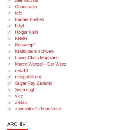
Alternativlos
Chaosradio
fefe
Fürther Freiheit
hdiyl
Holger Klein
KNBG
Konsumpf
Kraftfuttermischwerk
Lower Class Magazine
Marco Wenzel – Der Wenz
netz10
netzpolitik.org
Sugar Ray Banister
Sven sagt
vice
Z-Bau
zonebattler´s homezone
ARCHIV