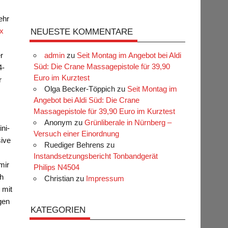
ehr
ox
NEUESTE KOMMENTARE
admin
zu
Seit Montag im Angebot bei Aldi
r
Süd: Die Crane Massagepistole für 39,90
4-
Euro im Kurztest
r
Olga Becker-Töppich
zu
Seit Montag im
Angebot bei Aldi Süd: Die Crane
Massagepistole für 39,90 Euro im Kurztest
Anonym
zu
Grünliberale in Nürnberg –
ni-
Versuch einer Einordnung
sive
Ruediger Behrens
zu
Instandsetzungsbericht Tonbandgerät
mir
Philips N4504
ch
Christian
zu
Impressum
 mit
igen
KATEGORIEN