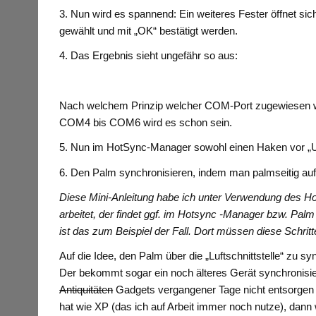
3. Nun wird es spannend: Ein weiteres Fester öffnet sich
gewählt und mit „OK“ bestätigt werden.
4. Das Ergebnis sieht ungefähr so aus:
Nach welchem Prinzip welcher COM-Port zugewiesen wir
COM4 bis COM6 wird es schon sein.
5. Nun im HotSync-Manager sowohl einen Haken vor „U
6. Den Palm synchronisieren, indem man palmseitig au
Diese Mini-Anleitung habe ich unter Verwendung des H
arbeitet, der findet ggf. im Hotsync -Manager bzw. Palm
ist das zum Beispiel der Fall. Dort müssen diese Schrit
Auf die Idee, den Palm über die „Luftschnittstelle“ zu s
Der bekommt sogar ein noch älteres Gerät synchronisi
Antiquitäten
Gadgets vergangener Tage nicht entsorgen
hat wie XP (das ich auf Arbeit immer noch nutze), dann 