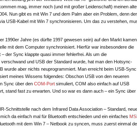
ommen mag, immer noch (und mit großer Leidenschaft) meinen alt
004. Nun gibt es mit Win 7 und dem Palm aber ein Problem, denn de
) via USB-Kabel mit Win 7 synchronisieren. Um das zu verstehen, mu
er 1990er Jahre (es dürfte 1997 gewesen sein) auf den Markt kamen
telle mit dem Computer synchronisiert. Hierfür war insbesondere die
 der Sync klappte quasi immer fehlerfrei. Als um die
hr verschwand und USB der Standard wurde, hat man den Hotsync-
B wurde aber nichts neuprogrammiert. Man erreicht beim USB-Sync
passiert meines Wissens folgendes: Obschon USB von den neueren
in Sync über den
COM-Port
simuliert, COM also einfach auf USB
, stand fast zu erwarten. Und so war es dann auch – ein Sync über
 IR-Schnittstelle nach dem Infrared Data Association – Standard, neu
 mich da einfach mal für Bluetooth entschieden und ein einfaches
MSI
luetooth mit dem Win 7 – Netbook zu syncen, muss zuerst einmal de