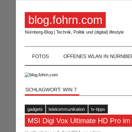
Skip
to
content
blog.fohrn.com
Nürnberg-Blog | Technik, Politik und (digital) lifestyle
FOTOS
OFFENES WLAN IN NÜRNBE
SCHLAGWORT:
WIN 7
gadgets
telekommunikation
tv-tipps
MSI Digi Vox Ultimate HD Pro im