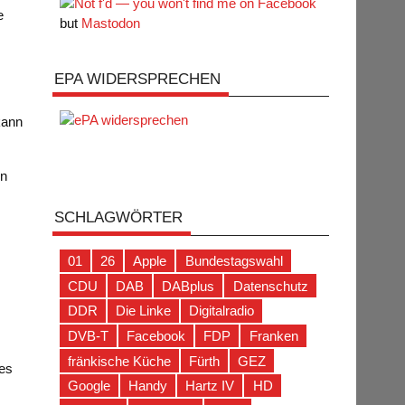
e
but
Mastodon
EPA WIDERSPRECHEN
kann
on
SCHLAGWÖRTER
K
01
26
Apple
Bundestagswahl
CDU
DAB
DABplus
Datenschutz
DDR
Die Linke
Digitalradio
DVB-T
Facebook
FDP
Franken
fränkische Küche
Fürth
GEZ
 es
Google
Handy
Hartz IV
HD