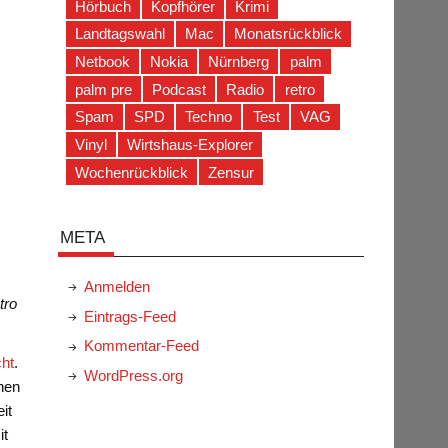
Hörbuch
Kopfhörer
Krimi
Landtagswahl
Mac
Monatsrückblick
Netbook
Nokia
Nürnberg
palm
palm pre
Podcast
Radio
retro
Spam
SPD
Techno
Test
VAG
Vinyl
Wirtshaus-Explorer
Wochenrückblick
Zensur
META
Anmelden
tro
Eintrags-Feed
Kommentar-Feed
cht
.
WordPress.org
nen
it
it