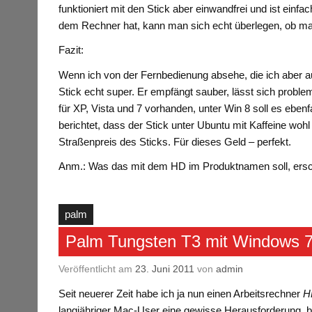
funktioniert mit den Stick aber einwandfrei und ist e
dem Rechner hat, kann man sich echt überlegen, ob man d
Fazit:
Wenn ich von der Fernbedienung absehe, die ich aber a
Stick echt super. Er empfängt sauber, lässt sich problem
für XP, Vista und 7 vorhanden, unter Win 8 soll es ebenfa
berichtet, dass der Stick unter Ubuntu mit Kaffeine woh
Straßenpreis des Sticks. Für dieses Geld – perfekt.
Anm.: Was das mit dem HD im Produktnamen soll, erschl
palm
Palm Tungsten T3 mit Windows 7
Veröffentlicht am
23. Juni 2011
von
admin
Seit neuerer Zeit habe ich ja nun einen Arbeitsrechner
H
langjähriger Mac-User eine gewisse Herausforderung, bi