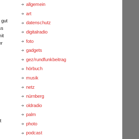
allgemein
art
 gut
datenschutz
ss
digitalradio
it
foto
er
gadgets
gez/rundfunkbeitrag
hörbuch
musik
netz
nürnberg
oldradio
palm
t
photo
podcast