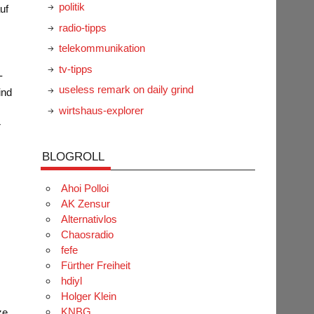
politik
uf
radio-tipps
telekommunikation
tv-tipps
-
useless remark on daily grind
ind
wirtshaus-explorer
r
BLOGROLL
Ahoi Polloi
AK Zensur
Alternativlos
Chaosradio
fefe
Fürther Freiheit
hdiyl
Holger Klein
KNBG
ze,