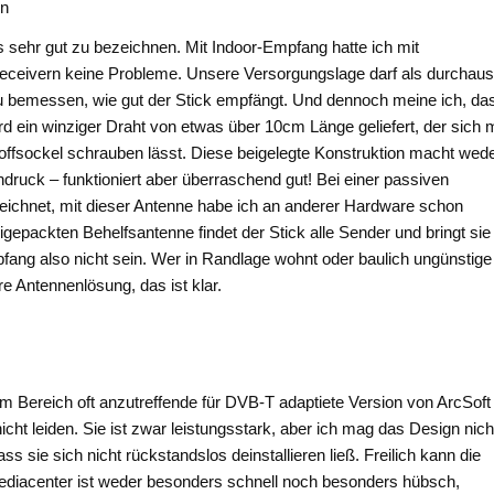
in
s sehr gut zu bezeichnen. Mit Indoor-Empfang hatte ich mit
eceivern keine Probleme. Unsere Versorgungslage darf als durchaus
 zu bemessen, wie gut der Stick empfängt. Und dennoch meine ich, da
rd ein winziger Draht von etwas über 10cm Länge geliefert, der sich m
ffsockel schrauben lässt. Diese beigelegte Konstruktion macht wed
druck – funktioniert aber überraschend gut! Bei einer passiven
eichnet, mit dieser Antenne habe ich an anderer Hardware schon
gepackten Behelfsantenne findet der Stick alle Sender und bringt sie
pfang also nicht sein. Wer in Randlage wohnt oder baulich ungünstige
 Antennenlösung, das ist klar.
em Bereich oft anzutreffende für DVB-T adaptiete Version von ArcSoft
icht leiden. Sie ist zwar leistungsstark, aber ich mag das Design nich
s sie sich nicht rückstandslos deinstallieren ließ. Freilich kann die
diacenter ist weder besonders schnell noch besonders hübsch,