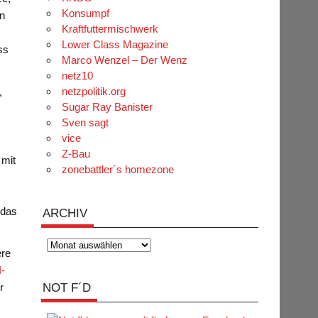
Konsumpf
en
Kraftfuttermischwerk
r
Lower Class Magazine
ss
Marco Wenzel – Der Wenz
netz10
netzpolitik.org
,
Sugar Ray Banister
Sven sagt
vice
Z-Bau
 mit
zonebattler´s homezone
 das
ARCHIV
Archiv
ere
-
NOT F´D
r