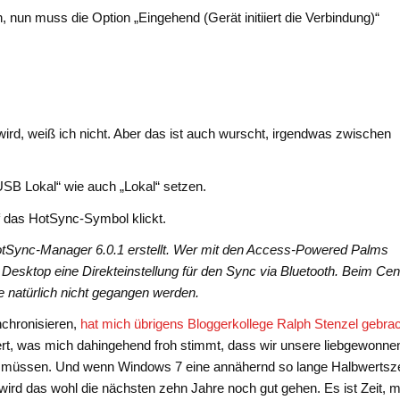
, nun muss die Option „Eingehend (Gerät initiiert die Verbindung)“
d, weiß ich nicht. Aber das ist auch wurscht, irgendwas zwischen
SB Lokal“ wie auch „Lokal“ setzen.
f das HotSync-Symbol klickt.
otSync-Manager 6.0.1 erstellt. Wer mit den Access-Powered Palms
 Desktop eine Direkteinstellung für den Sync via Bluetooth. Beim Cen
te natürlich nicht gegangen werden.
ynchronisieren,
hat mich übrigens Bloggerkollege Ralph Stenzel gebra
ert, was mich dahingehend froh stimmt, dass wir unsere liebgewonne
 müssen. Und wenn Windows 7 eine annähernd so lange Halbwertsze
wird das wohl die nächsten zehn Jahre noch gut gehen. Es ist Zeit, m