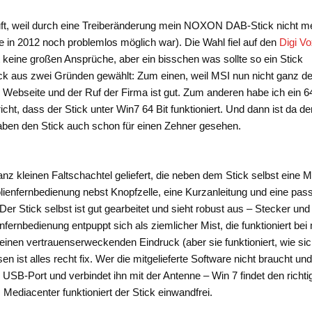
ft, weil durch eine Treiberänderung mein NOXON DAB-Stick nicht m
 in 2012 noch problemlos möglich war). Die Wahl fiel auf den
Digi V
keine großen Ansprüche, aber ein bisschen was sollte so ein Stick
ck aus zwei Gründen gewählt: Zum einen, weil MSI nun nicht ganz de
 Webseite und der Ruf der Firma ist gut. Zum anderen habe ich ein 6
ht, dass der Stick unter Win7 64 Bit funktioniert. Und dann ist da de
haben den Stick auch schon für einen Zehner gesehen.
nz kleinen Faltschachtel geliefert, die neben dem Stick selbst eine Mi
olienfernbedienung nebst Knopfzelle, eine Kurzanleitung und eine pas
Der Stick selbst ist gut gearbeitet und sieht robust aus – Stecker und
ernbedienung entpuppt sich als ziemlicher Mist, die funktioniert bei 
 keinen vertrauenserweckenden Eindruck (aber sie funktioniert, wie si
 ist alles recht fix. Wer die mitgelieferte Software nicht braucht und
ie USB-Port und verbindet ihn mit der Antenne – Win 7 findet den richt
ediacenter funktioniert der Stick einwandfrei.