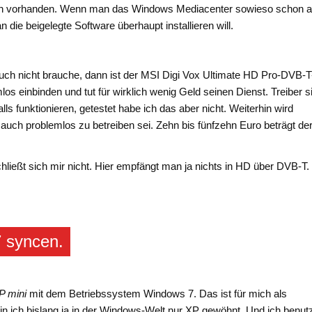
infach vorhanden. Wenn man das Windows Mediacenter sowieso schon a
ie beigelegte Software überhaupt installieren will.
uch nicht brauche, dann ist der MSI Digi Vox Ultimate HD Pro-DVB-T
los einbinden und tut für wirklich wenig Geld seinen Dienst. Treiber s
lls funktionieren, getestet habe ich das aber nicht. Weiterhin wird
l auch problemlos zu betreiben sei. Zehn bis fünfzehn Euro beträgt de
ießt sich mir nicht. Hier empfängt man ja nichts in HD über DVB-T.
 syncen.
P mini
mit dem Betriebssystem Windows 7. Das ist für mich als
n ich bislang ja in der Windows-Welt nur XP gewöhnt. Und ich benut