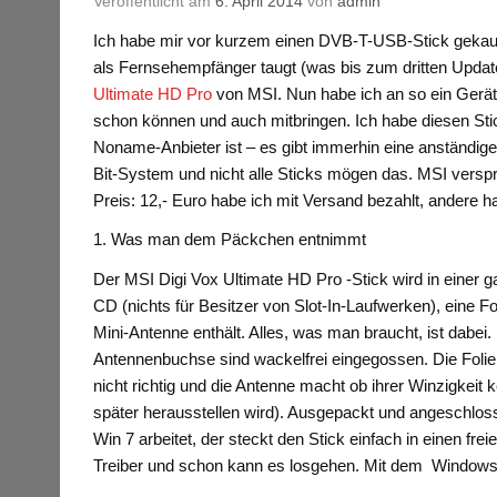
Veröffentlicht am
6. April 2014
von
admin
Ich habe mir vor kurzem einen DVB-T-USB-Stick gekau
als Fernsehempfänger taugt (was bis zum dritten Update
Ultimate HD Pro
von MSI. Nun habe ich an so ein Gerät 
schon können und auch mitbringen. Ich habe diesen Sti
Noname-Anbieter ist – es gibt immerhin eine anständige
Bit-System und nicht alle Sticks mögen das. MSI verspric
Preis: 12,- Euro habe ich mit Versand bezahlt, andere 
1. Was man dem Päckchen entnimmt
Der MSI Digi Vox Ultimate HD Pro -Stick wird in einer ga
CD (nichts für Besitzer von Slot-In-Laufwerken), eine F
Mini-Antenne enthält. Alles, was man braucht, ist dabei. 
Antennenbuchse sind wackelfrei eingegossen. Die Folienf
nicht richtig und die Antenne macht ob ihrer Winzigkeit
später herausstellen wird). Ausgepackt und angeschlossen
Win 7 arbeitet, der steckt den Stick einfach in einen fre
Treiber und schon kann es losgehen. Mit dem Windows M