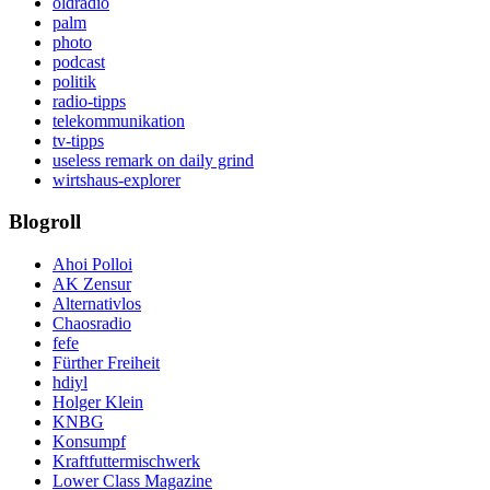
oldradio
palm
photo
podcast
politik
radio-tipps
telekommunikation
tv-tipps
useless remark on daily grind
wirtshaus-explorer
Blogroll
Ahoi Polloi
AK Zensur
Alternativlos
Chaosradio
fefe
Fürther Freiheit
hdiyl
Holger Klein
KNBG
Konsumpf
Kraftfuttermischwerk
Lower Class Magazine