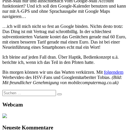
Push-Mail nur und ausschließlich vom Google-Mail Account
funktioniert? Und ich soll den Google-Kalender benutzen und kann
nur mit A-GPS und ohne Sprachausgabe mit Google Maps
navigieren…
…ich will mich nicht so fest an Google binden. Nichts desto trotz:
Das Ding ist mit Vertrag mal schrottbillig. In der schlechtest
subventionierten Variante kostet das Gerätchen gerade mal 60 Euro,
mit einen besseren Tarif gerade mal einen Euro. Das ist bei einer
Neueinführung eines Smartphones echt mal ein Wort!
Ich bleine auf jeden Fall dran. Über Haptik, Bedienkonzept u.ä.
berichte ich, wenn ich das Teil in den Pfoten hatte.
Bis morgen können wir uns das Warten verkürzen. Mit
folgendem
Werbevideo des HSV-Fans und Googlemitarberiter Tobias.
(Bild:
Mit freundlicher Genehmigung von mobilecomputermag.co.uk)
Suche
nach:
Webcam
Neueste Kommentare