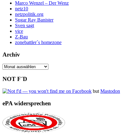
Marco Wenzel – Der Wenz
netz10
netzpolitik.org
Sugar Ray Banister
Sven sagt
vice
Z-Bau
zonebattler´s homezone
Archiv
Archiv
NOT F´D
but
Mastodon
ePA widersprechen