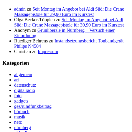
admin
zu
Seit Montag im Angebot bei Aldi Süd: Die Crane
Massagepistole für 39,90 Euro im Kurztest
Olga Becker-Töppich
zu
Seit Montag im Angebot bei Aldi
Süd: Die Crane Massagepistole für 39,90 Euro im Kurztest
Anonym
zu
Grünliberale in Nürnberg – Versuch einer
Einordnung
Ruediger Behrens
zu
Instandsetzungsbericht Tonbandgerät
Philips N4504
Christian
zu
Impressum
Kategorien
allgemein
art
datenschutz
digitalradio
foto
gadgets
gez/rundfunkbeitrag
hörbuch
musik
netz
nürnberg