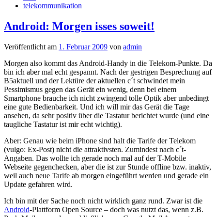
telekommunikation
Android: Morgen isses soweit!
Veröffentlicht am
1. Februar 2009
von
admin
Morgen also kommt das Android-Handy in die Telekom-Punkte. Da
bin ich aber mal echt gespannt. Nach der gestrigen Besprechung auf
B5aktuell und der Lektüre der aktuellen c´t schwindet mein
Pessimismus gegen das Gerät ein wenig, denn bei einem
Smartphone brauche ich nicht zwingend tolle Optik aber unbedingt
eine gute Bedienbarkeit. Und ich will mir das Gerät die Tage
ansehen, da sehr positiv über die Tastatur berichtet wurde (und eine
taugliche Tastatur ist mir echt wichtig).
Aber: Genau wie beim iPhone sind halt die Tarife der Telekom
(vulgo: Ex-Post) nicht die attraktivsten. Zumindest nach c´t-
Angaben. Das wollte ich gerade noch mal auf der T-Mobile
Webseite gegenchecken, aber die ist zur Stunde offline bzw. inaktiv,
weil auch neue Tarife ab morgen eingeführt werden und gerade ein
Update gefahren wird.
Ich bin mit der Sache noch nicht wirklich ganz rund. Zwar ist die
Android
-Plattform Open Source – doch was nutzt das, wenn z.B.