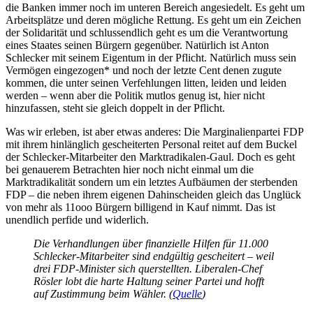
die Banken immer noch im unteren Bereich angesiedelt. Es geht um
Arbeitsplätze und deren mögliche Rettung. Es geht um ein Zeichen
der Solidarität und schlussendlich geht es um die Verantwortung
eines Staates seinen Bürgern gegenüber. Natürlich ist Anton
Schlecker mit seinem Eigentum in der Pflicht. Natürlich muss sein
Vermögen eingezogen* und noch der letzte Cent denen zugute
kommen, die unter seinen Verfehlungen litten, leiden und leiden
werden – wenn aber die Politik mutlos genug ist, hier nicht
hinzufassen, steht sie gleich doppelt in der Pflicht.
Was wir erleben, ist aber etwas anderes: Die Marginalienpartei FDP
mit ihrem hinlänglich gescheiterten Personal reitet auf dem Buckel
der Schlecker-Mitarbeiter den Marktradikalen-Gaul. Doch es geht
bei genauerem Betrachten hier noch nicht einmal um die
Marktradikalität sondern um ein letztes Aufbäumen der sterbenden
FDP – die neben ihrem eigenen Dahinscheiden gleich das Unglück
von mehr als 11ooo Bürgern billigend in Kauf nimmt. Das ist
unendlich perfide und widerlich.
Die Verhandlungen über finanzielle Hilfen für 11.000
Schlecker-Mitarbeiter sind endgültig gescheitert – weil
drei FDP-Minister sich querstellten. Liberalen-Chef
Rösler lobt die harte Haltung seiner Partei und hofft
auf Zustimmung beim Wähler.
(
Quelle
)