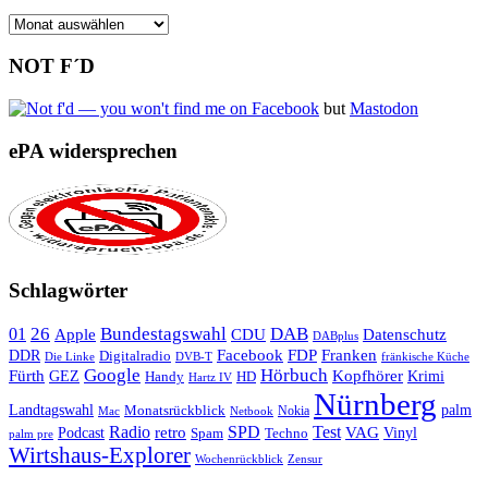
Archiv
NOT F´D
but
Mastodon
ePA widersprechen
Schlagwörter
26
Bundestagswahl
DAB
01
Apple
CDU
Datenschutz
DABplus
Facebook
Franken
DDR
FDP
Digitalradio
Die Linke
DVB-T
fränkische Küche
Google
Hörbuch
Fürth
Kopfhörer
GEZ
Krimi
Handy
HD
Hartz IV
Nürnberg
Landtagswahl
Monatsrückblick
palm
Nokia
Mac
Netbook
Radio
retro
SPD
Test
VAG
Podcast
Techno
Vinyl
Spam
palm pre
Wirtshaus-Explorer
Wochenrückblick
Zensur