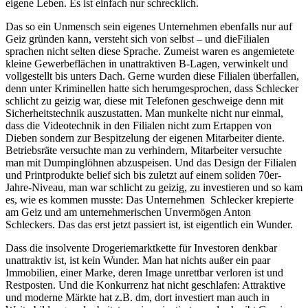
eigene Leben. Es ist einfach nur schrecklich.
Das so ein Unmensch sein eigenes Unternehmen ebenfalls nur auf
Geiz gründen kann, versteht sich von selbst – und dieFilialen
sprachen nicht selten diese Sprache. Zumeist waren es angemietete
kleine Gewerbeflächen in unattraktiven B-Lagen, verwinkelt und
vollgestellt bis unters Dach. Gerne wurden diese Filialen überfallen,
denn unter Kriminellen hatte sich herumgesprochen, dass Schlecker
schlicht zu geizig war, diese mit Telefonen geschweige denn mit
Sicherheitstechnik auszustatten. Man munkelte nicht nur einmal,
dass die Videotechnik in den Filialen nicht zum Ertappen von
Dieben sondern zur Bespitzelung der eigenen Mitarbeiter diente.
Betriebsräte versuchte man zu verhindern, Mitarbeiter versuchte
man mit Dumpinglöhnen abzuspeisen. Und das Design der Filialen
und Printprodukte belief sich bis zuletzt auf einem soliden 70er-
Jahre-Niveau, man war schlicht zu geizig, zu investieren und so kam
es, wie es kommen musste: Das Unternehmen Schlecker krepierte
am Geiz und am unternehmerischen Unvermögen Anton
Schleckers. Das das erst jetzt passiert ist, ist eigentlich ein Wunder.
Dass die insolvente Drogeriemarktkette für Investoren denkbar
unattraktiv ist, ist kein Wunder. Man hat nichts außer ein paar
Immobilien, einer Marke, deren Image unrettbar verloren ist und
Restposten. Und die Konkurrenz hat nicht geschlafen: Attraktive
und moderne Märkte hat z.B. dm, dort investiert man auch in