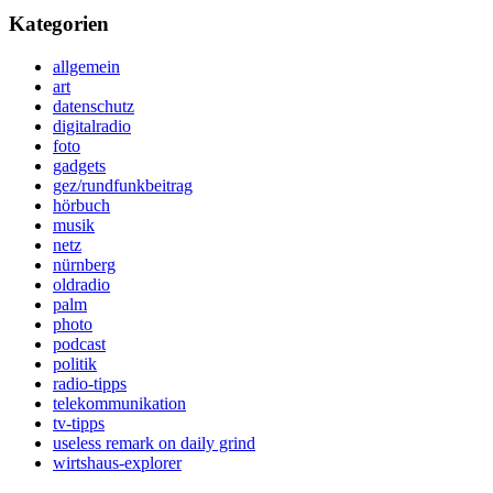
Kategorien
allgemein
art
datenschutz
digitalradio
foto
gadgets
gez/rundfunkbeitrag
hörbuch
musik
netz
nürnberg
oldradio
palm
photo
podcast
politik
radio-tipps
telekommunikation
tv-tipps
useless remark on daily grind
wirtshaus-explorer