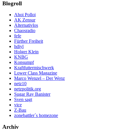
Blogroll
Ahoi Polloi
AK Zensur
Alternativlos
Chaosradio
fefe
Fürther Freiheit
hdiyl
Holger Klein
KNBG
Konsumpf
Kraftfuttermischwerk
Lower Class Magazine
Marco Wenzel – Der Wenz
netz10
netzpolitik.org
Sugar Ray Banister
Sven sagt
vice
Z-Bau
zonebattler´s homezone
Archiv