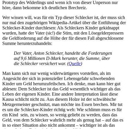
Prototyp des Widerlings und wenn ich von dieser Unperson nur
höre, dann bekomme ich deutlichen Brechreiz.
Wer wissen will, was für ein Typ dieser Schlecker ist, der muss sich
nur mal den zugehörigen Wikipedia-Artikel über die Entführung der
Schlecker-Kinder durchlesen: Als Schleckers Kinder gekidnappt
wurden, hatte der Vater (sic!) die Stirn, mit den Lösegelderpressern
die Geldforderung auf die Höhe der für diesen Fall abgeschlossene
Summe herunterzuhandeln:
Der Vater, Anton Schlecker, handelte die Forderungen
auf 9,6 Millionen D-Mark herunter, die Summe, über
die Schlecker versichert war. (
Quelle
)
Man kann sich nur wenig widerwärtigeres vorstellen, als im
Angesicht der sich in potenzieller Lebensgefahr schwebenden
Kinder um Geld herumzufeilschen. Ich denke, man kann hier gut
ablesen: Dem Schlecker ist das Geld wesentlich wichtiger als das
Leben der eigenen Kinder. Eine andere Interpretation lässt diese
Kausa schlicht nicht zu. Aus diesem Holze ist der schwäbische
Metzgermeister geschnitzt, man möchte ins Essen brechen. Mir tut
es um die Schlecker-Kinder richtig weh: Wie schlimm muss es für
ein Kind sein, zu wissen, so wenig geliebt zu werden, dass das
Geld, von dem Schlecker wahrlich mehr als genug hat – auf das es
in so einer Situation also nicht ankommt – wichtiger ist als das