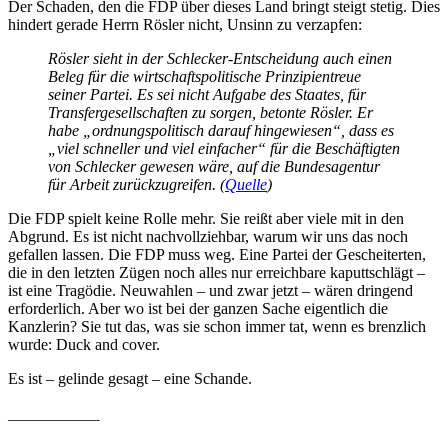
Der Schaden, den die FDP über dieses Land bringt steigt stetig. Dies
hindert gerade Herrn Rösler nicht, Unsinn zu verzapfen:
Rösler sieht in der Schlecker-Entscheidung auch einen
Beleg für die wirtschaftspolitische Prinzipientreue
seiner Partei. Es sei nicht Aufgabe des Staates, für
Transfergesellschaften zu sorgen, betonte Rösler. Er
habe „ordnungspolitisch darauf hingewiesen“, dass es
„viel schneller und viel einfacher“ für die Beschäftigten
von Schlecker gewesen wäre, auf die Bundesagentur
für Arbeit zurückzugreifen. (
Quelle
)
Die FDP spielt keine Rolle mehr. Sie reißt aber viele mit in den
Abgrund. Es ist nicht nachvollziehbar, warum wir uns das noch
gefallen lassen. Die FDP muss weg. Eine Partei der Gescheiterten,
die in den letzten Zügen noch alles nur erreichbare kaputtschlägt –
ist eine Tragödie. Neuwahlen – und zwar jetzt – wären dringend
erforderlich. Aber wo ist bei der ganzen Sache eigentlich die
Kanzlerin? Sie tut das, was sie schon immer tat, wenn es brenzlich
wurde: Duck and cover.
Es ist – gelinde gesagt – eine Schande.
————————-