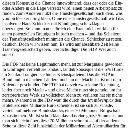
diesem Konstrukt die Chance innewohnend, dass der oder die Ein-
oder Andere in die Lage versetzt wird, einen neuen Arbeitsplatz zu
finden. Zum Anderen nutzt die Transfergesellschaft auch dem, was
vom Schlecker übrig blieb. Ohne eine Transfergesellschaft wird das
insolvente Haus Schlecker mit Kündigungsschutzklagen
überzeugen. So kann man natürlich eine Braut nicht wirklich für
einen potenziellen Bräutigam hübsch machen – und das Scheitern
der Transfergesellschaft minimiert die Chance, Schlecker zu retten,
deutlich. Doch wir wissen nun: Es wird auf absehbare Zeit keine
Transfergesellschaft geben. Der Schuldige: Die FDP. Wer auch
sonst?
Die FDP hat keine Legitimation mehr, ist zur Marginalie geworden.
In Umfragen verfehlt sie landauf, landab konsequent die 5%-Hürde,
im Saarland rangiert sie hinter Kleinstparteien. Das die FDP im
Bund und in manchen Ländern noch an der Macht ist, ist nur dem
Kalender geschuldet. Die FDP hat derzeit zwar keine Bedeutung,
leider aber noch Macht – und diese Macht nutzt sie gerade, um ihr
zerstörerisches Werk zu vollziehen (denn zu verlieren hat sie nichts
mehr). Während es die FDP war, die durch das
lex mövenpick
den
Hotelliers eine Milliarde Euro schenkte, ist sie sich zu schade,
verteilt auf mehrere Bundesländer, einer 70-Millionen-Bürgschaft
zuzustimmen. Mir ist schon klar, dass das eine große Summe ist und
man sich leicht über diese 70 Millionen schreibt – auf der anderen
Seite ist diese Zahl hinsichtlich der Milliardenund Abermilliarden für