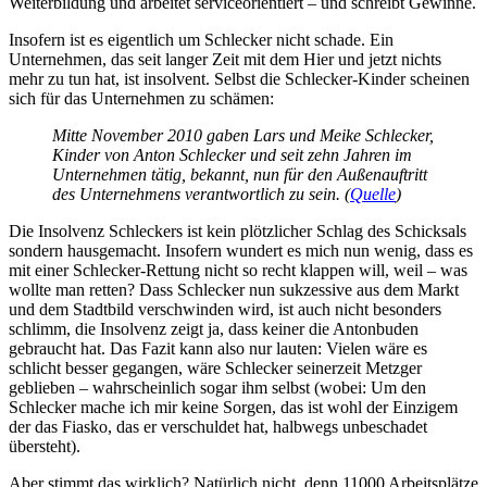
Weiterbildung und arbeitet serviceorientiert – und schreibt Gewinne.
Insofern ist es eigentlich um Schlecker nicht schade. Ein
Unternehmen, das seit langer Zeit mit dem Hier und jetzt nichts
mehr zu tun hat, ist insolvent. Selbst die Schlecker-Kinder scheinen
sich für das Unternehmen zu schämen:
Mitte November 2010 gaben Lars und Meike Schlecker,
Kinder von Anton Schlecker und seit zehn Jahren im
Unternehmen tätig, bekannt, nun für den Außenauftritt
des Unternehmens verantwortlich zu sein. (
Quelle
)
Die Insolvenz Schleckers ist kein plötzlicher Schlag des Schicksals
sondern hausgemacht. Insofern wundert es mich nun wenig, dass es
mit einer Schlecker-Rettung nicht so recht klappen will, weil – was
wollte man retten? Dass Schlecker nun sukzessive aus dem Markt
und dem Stadtbild verschwinden wird, ist auch nicht besonders
schlimm, die Insolvenz zeigt ja, dass keiner die Antonbuden
gebraucht hat. Das Fazit kann also nur lauten: Vielen wäre es
schlicht besser gegangen, wäre Schlecker seinerzeit Metzger
geblieben – wahrscheinlich sogar ihm selbst (wobei: Um den
Schlecker mache ich mir keine Sorgen, das ist wohl der Einzigem
der das Fiasko, das er verschuldet hat, halbwegs unbeschadet
übersteht).
Aber stimmt das wirklich? Natürlich nicht, denn 11000 Arbeitsplätze