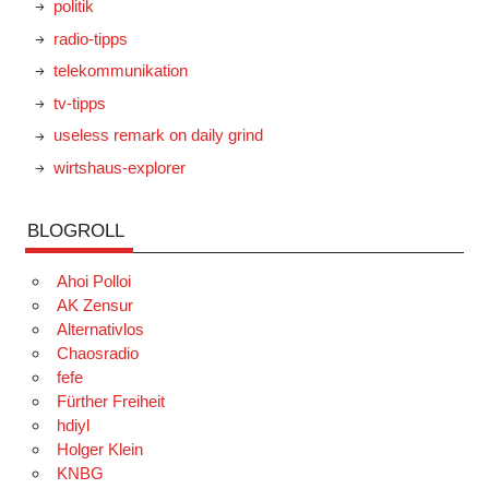
politik
radio-tipps
telekommunikation
tv-tipps
useless remark on daily grind
wirtshaus-explorer
BLOGROLL
Ahoi Polloi
AK Zensur
Alternativlos
Chaosradio
fefe
Fürther Freiheit
hdiyl
Holger Klein
KNBG