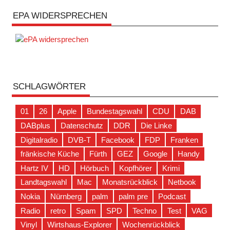
EPA WIDERSPRECHEN
SCHLAGWÖRTER
01
26
Apple
Bundestagswahl
CDU
DAB
DABplus
Datenschutz
DDR
Die Linke
Digitalradio
DVB-T
Facebook
FDP
Franken
fränkische Küche
Fürth
GEZ
Google
Handy
Hartz IV
HD
Hörbuch
Kopfhörer
Krimi
Landtagswahl
Mac
Monatsrückblick
Netbook
Nokia
Nürnberg
palm
palm pre
Podcast
Radio
retro
Spam
SPD
Techno
Test
VAG
Vinyl
Wirtshaus-Explorer
Wochenrückblick