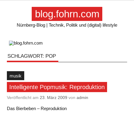
Skip
to
blog.fohrn.com
content
Nürnberg-Blog | Technik, Politik und (digital) lifestyle
SCHLAGWORT:
POP
musik
Intelligente Popmusik: Reproduktion
Veröffentlicht am
23. März 2009
von
admin
Das Bierbeben – Reproduktion