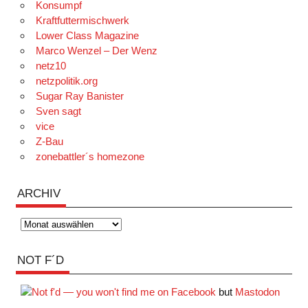
Konsumpf
Kraftfuttermischwerk
Lower Class Magazine
Marco Wenzel – Der Wenz
netz10
netzpolitik.org
Sugar Ray Banister
Sven sagt
vice
Z-Bau
zonebattler´s homezone
ARCHIV
Archiv
NOT F´D
but
Mastodon