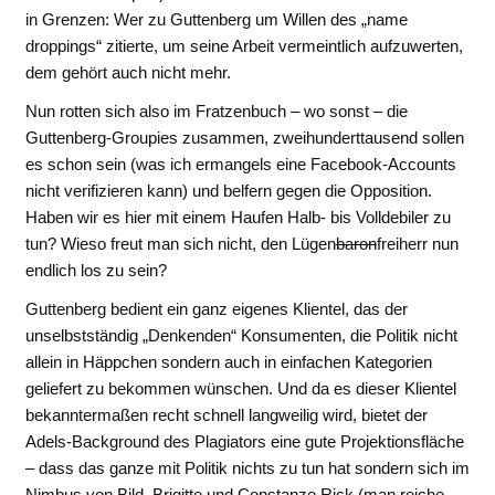
in Grenzen: Wer zu Guttenberg um Willen des „name
droppings“ zitierte, um seine Arbeit vermeintlich aufzuwerten,
dem gehört auch nicht mehr.
Nun rotten sich also im Fratzenbuch – wo sonst – die
Guttenberg-Groupies zusammen, zweihunderttausend sollen
es schon sein (was ich ermangels eine Facebook-Accounts
nicht verifizieren kann) und belfern gegen die Opposition.
Haben wir es hier mit einem Haufen Halb- bis Volldebiler zu
tun? Wieso freut man sich nicht, den Lügen
baron
freiherr nun
endlich los zu sein?
Guttenberg bedient ein ganz eigenes Klientel, das der
unselbstständig „Denkenden“ Konsumenten, die Politik nicht
allein in Häppchen sondern auch in einfachen Kategorien
geliefert zu bekommen wünschen. Und da es dieser Klientel
bekanntermaßen recht schnell langweilig wird, bietet der
Adels-Background des Plagiators eine gute Projektionsfläche
– dass das ganze mit Politik nichts zu tun hat sondern sich im
Nimbus von Bild, Brigitte und Constanze Rick (man reiche