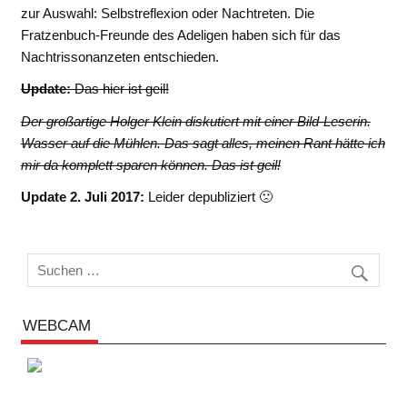
zur Auswahl: Selbstreflexion oder Nachtreten. Die
Fratzenbuch-Freunde des Adeligen haben sich für das
Nachtrissonanzeten entschieden.
Update:
Das hier ist geil!
Der großartige Holger Klein diskutiert mit einer Bild-Leserin.
Wasser auf die Mühlen. Das sagt alles, meinen Rant hätte ich
mir da komplett sparen können. Das ist geil!
Update 2. Juli 2017:
Leider depubliziert 🙁
WEBCAM