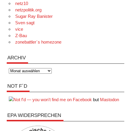
netz10
netzpolitik.org
Sugar Ray Banister
Sven sagt
vice
Z-Bau
zonebattler´s homezone
ARCHIV
Archiv
NOT F´D
but
Mastodon
EPA WIDERSPRECHEN