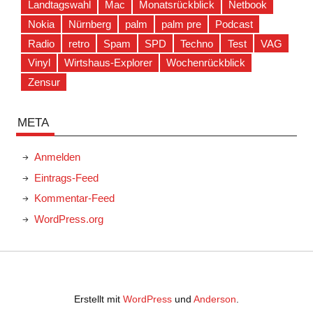
Landtagswahl
Mac
Monatsrückblick
Netbook
Nokia
Nürnberg
palm
palm pre
Podcast
Radio
retro
Spam
SPD
Techno
Test
VAG
Vinyl
Wirtshaus-Explorer
Wochenrückblick
Zensur
META
Anmelden
Eintrags-Feed
Kommentar-Feed
WordPress.org
Erstellt mit
WordPress
und
Anderson
.