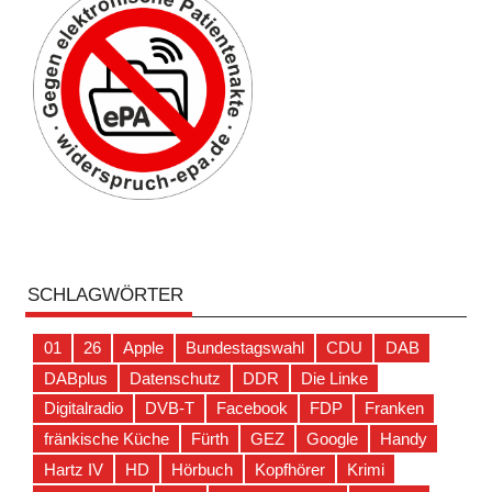
SCHLAGWÖRTER
01
26
Apple
Bundestagswahl
CDU
DAB
DABplus
Datenschutz
DDR
Die Linke
Digitalradio
DVB-T
Facebook
FDP
Franken
fränkische Küche
Fürth
GEZ
Google
Handy
Hartz IV
HD
Hörbuch
Kopfhörer
Krimi