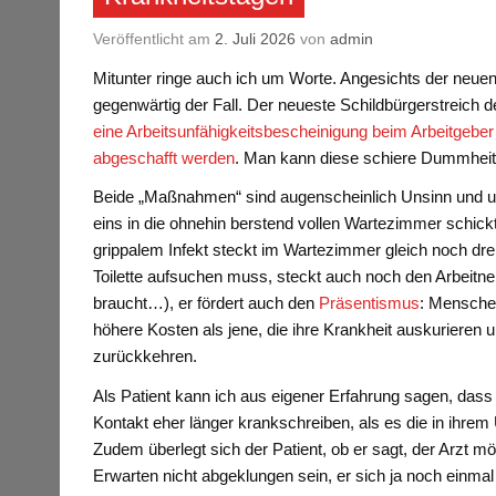
Veröffentlicht am
2. Juli 2026
von
admin
Mitunter ringe auch ich um Worte. Angesichts der neuen
gegenwärtig der Fall. Der neueste Schildbürgerstreich de
eine Arbeitsunfähigkeitsbescheinigung beim Arbeitgeber
abgeschafft werden
. Man kann diese schiere Dummhei
Beide „Maßnahmen“ sind augenscheinlich Unsinn und un
eins in die ohnehin berstend vollen Wartezimmer schickt,
grippalem Infekt steckt im Wartezimmer gleich noch dr
Toilette aufsuchen muss, steckt auch noch den Arbeitneh
braucht…), er fördert auch den
Präsentismus
: Menschen
höhere Kosten als jene, die ihre Krankheit auskurieren 
zurückkehren.
Als Patient kann ich aus eigener Erfahrung sagen, dass v
Kontakt eher länger krankschreiben, als es die in ihre
Zudem überlegt sich der Patient, ob er sagt, der Arzt m
Erwarten nicht abgeklungen sein, er sich ja noch einma