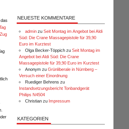
NEUESTE KOMMENTARE
 das
 Tag
admin
zu
Seit Montag im Angebot bei Aldi
 Zug
Süd: Die Crane Massagepistole für 39,90
Euro im Kurztest
Olga Becker-Töppich
zu
Seit Montag im
Tag
Angebot bei Aldi Süd: Die Crane
Massagepistole für 39,90 Euro im Kurztest
Anonym
zu
Grünliberale in Nürnberg –
Versuch einer Einordnung
tlich
Ruediger Behrens
zu
Instandsetzungsbericht Tonbandgerät
Philips N4504
Christian
zu
Impressum
-
e.
ider
KATEGORIEN