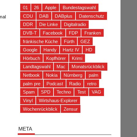
01
26
Apple
Bundestagswahl
CDU
DAB
DABplus
Datenschutz
mal
DDR
Die Linke
Digitalradio
DVB-T
Facebook
FDP
Franken
fränkische Küche
Fürth
GEZ
Google
Handy
Hartz IV
HD
Hörbuch
Kopfhörer
Krimi
Landtagswahl
Mac
Monatsrückblick
Netbook
Nokia
Nürnberg
palm
palm pre
Podcast
Radio
retro
Spam
SPD
Techno
Test
VAG
Vinyl
Wirtshaus-Explorer
Wochenrückblick
Zensur
META