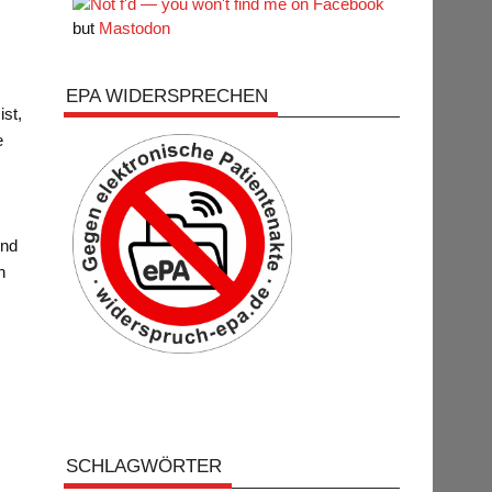
but
Mastodon
EPA WIDERSPRECHEN
st,
e
ind
n
SCHLAGWÖRTER