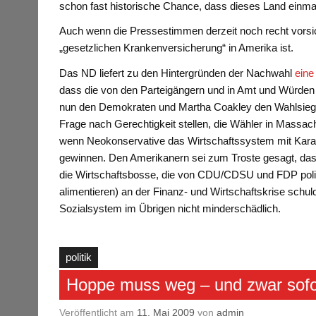
schon fast historische Chance, dass dieses Land einm
Auch wenn die Pressestimmen derzeit noch recht vorsic
„gesetzlichen Krankenversicherung“ in Amerika ist.
Das ND liefert zu den Hintergründen der Nachwahl
eine
dass die von den Parteigängern und in Amt und Würden
nun den Demokraten und Martha Coakley den Wahlsieg un
Frage nach Gerechtigkeit stellen, die Wähler in Massach
wenn Neokonservative das Wirtschaftssystem mit Kar
gewinnen. Den Amerikanern sei zum Troste gesagt, dass 
die Wirtschaftsbosse, die von CDU/CDSU und FDP polit
alimentieren) an der Finanz- und Wirtschaftskrise schul
Sozialsystem im Übrigen nicht minderschädlich.
politik
Hoppe muss weg – und zwar sofo
Veröffentlicht am
11. Mai 2009
von
admin