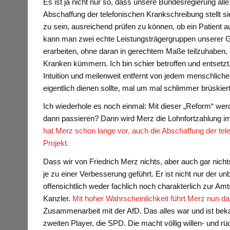
Es ist ja nicht nur so, dass unsere Bundesregierung all
Abschaffung der telefonischen Krankschreibung stellt si
zu sein, ausreichend prüfen zu können, ob ein Patient au
kann man zwei echte Leistungsträgergruppen unserer Ges
erarbeiten, ohne daran in gerechtem Maße teilzuhaben, 
Kranken kümmern. Ich bin schier betroffen und entsetzt, 
Intuition und meilenweit entfernt von jedem menschlic
eigentlich dienen sollte, mal um mal schlimmer brüskiert
Ich wiederhole es noch einmal: Mit dieser „Reform“ wer
dann passieren? Dann wird Merz die Lohnfortzahlung im 
hat Merz schon lange vor, auch die Abschaffung der tel
Projekt.
Dass wir von Friedrich Merz nichts, aber auch gar nich
je zu einer Verbesserung geführt. Er ist nicht nur der u
offensichtlich weder fachlich noch charakterlich zur Am
Kanzler.
Mit hoher Wahrscheinlichkeit führt Merz nun d
Zusammenarbeit mit der AfD. Das alles war und ist beka
zweiten Player, die SPD. Die macht völlig willen- und 