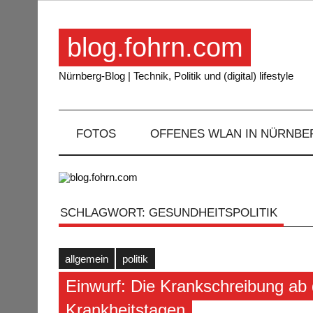
Skip
to
content
blog.fohrn.com
Nürnberg-Blog | Technik, Politik und (digital) lifestyle
FOTOS
OFFENES WLAN IN NÜRNBE
SCHLAGWORT:
GESUNDHEITSPOLITIK
allgemein
politik
Einwurf: Die Krankschreibung ab
Krankheitstagen