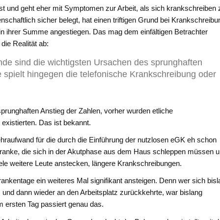
sst und geht eher mit Symptomen zur Arbeit, als sich krankschreiben 
schaftlich sicher belegt, hat einen triftigen Grund bei Krankschreibu
 in ihrer Summe angestiegen. Das mag dem einfältigen Betrachter
die Realität ab:
nde sind die wichtigsten Ursachen des sprunghaften
 spielt hingegen die telefonische Krankschreibung oder
sprunghaften Anstieg der Zahlen, vorher wurden etliche
xistierten. Das ist bekannt.
ehraufwand für die durch die Einführung der nutzlosen eGK eh schon
, Kranke, die sich in der Akutphase aus dem Haus schleppen müssen 
ele weitere Leute anstecken, längere Krankschreibungen.
ankentage ein weiteres Mal signifikant ansteigen. Denn wer sich bis
 und dann wieder an den Arbeitsplatz zurückkehrte, war bislang
em ersten Tag passiert genau das.