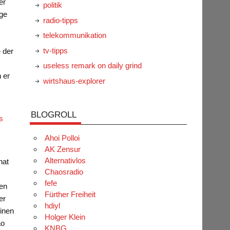
er
politik
age
radio-tipps
telekommunikation
tv-tipps
 der
useless remark on daily grind
 er
wirtshaus-explorer
BLOGROLL
s
Ahoi Polloi
AK Zensur
Alternativlos
hat
Chaosradio
fefe
sen
Fürther Freiheit
er
hdiyl
einen
Holger Klein
ao
KNBG