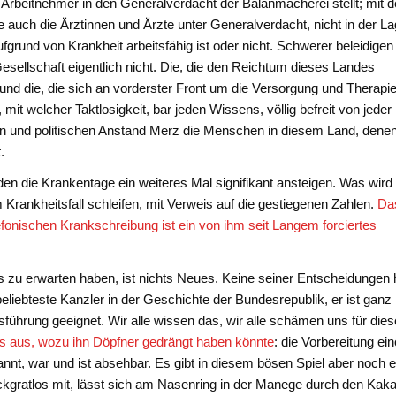
e Arbeitnehmer in den Generalverdacht der Balanmacherei stellt; mit d
e auch die Ärztinnen und Ärzte unter Generalverdacht, nicht in der L
fgrund von Krankheit arbeitsfähig ist oder nicht. Schwerer beleidigen
ellschaft eigentlich nicht. Die, die den Reichtum dieses Landes
und die, die sich an vorderster Front um die Versorgung und Therapie
mit welcher Taktlosigkeit, bar jeden Wissens, völlig befreit von jeder
hen und politischen Anstand Merz die Menschen in diesem Land, denen
.
den die Krankentage ein weiteres Mal signifikant ansteigen. Was wird
Krankheitsfall schleifen, mit Verweis auf die gestiegenen Zahlen.
Da
efonischen Krankschreibung ist ein von ihm seit Langem forciertes
ts zu erwarten haben, ist nichts Neues. Keine seiner Entscheidungen 
nbeliebteste Kanzler in der Geschichte der Bundesrepublik, er ist ganz
tsführung geeignet. Wir alle wissen das, wir alle schämen uns für die
as aus, wozu ihn Döpfner gedrängt haben könnte
: die Vorbereitung ein
nnt, war und ist absehbar. Es gibt in diesem bösen Spiel aber noch 
rückgratlos mit, lässt sich am Nasenring in der Manege durch den Kak