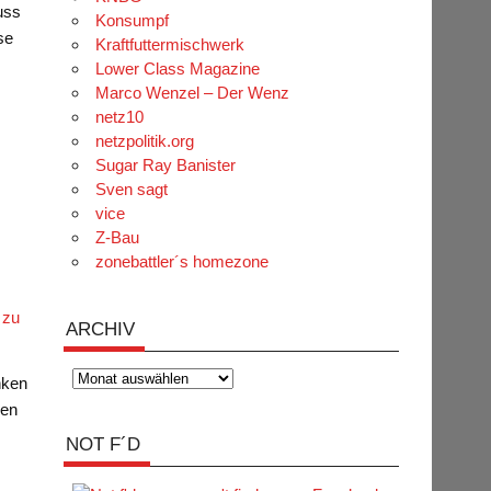
uss
Konsumpf
se
Kraftfuttermischwerk
Lower Class Magazine
Marco Wenzel – Der Wenz
netz10
netzpolitik.org
Sugar Ray Banister
Sven sagt
vice
Z-Bau
zonebattler´s homezone
 zu
ARCHIV
Archiv
nken
den
NOT F´D