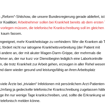
 „Reform“-Shitshow, die unsere Bundesregierung gerade abliefert, ist
r Koalition:
Arbeitnehmer sollen bei Krankheit bereits ab dem ersten
 vorlegen müssen, die telefonische Krankschreibung soll im gleichen
t kaum fassen.
geeignet, mehr Krankheitstage zu verhindern: Wer die Kranken ab 
 fördert nicht nur iatrogene Krankheitsverbreitung (der Patient mit
ei andere an, der mit akuter Magen-Darm-Grippe, der mehrmals die
mer an, der nur kurz vor Dienstbeginn lediglich eine Laborkontrolle
, die trotz Krankheit zur Arbeit gehen, erzeugen in aller Rehel wesen
und dann wieder gesund und leistungsfähig an ihren Arbeitsplatz
iele Ärzte bei „trivialen“ Infektionen mit persönlichem Arzt-Patienten
m Umfang ja gedeckelte telefonische Krankschreibung zugelassen hätt
öge ihn nur wenige Tage krankschreiben, und, sollte die Erkrankung w
l telefonisch melden könne.