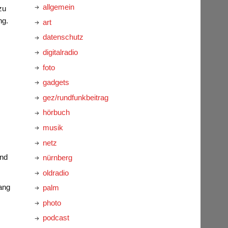
allgemein
zu
ng.
art
datenschutz
digitalradio
foto
gadgets
gez/rundfunkbeitrag
hörbuch
musik
netz
und
nürnberg
oldradio
lang
palm
photo
podcast