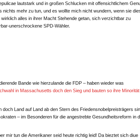
repulicae lautstark und in großen Schlucken mit offensichtlichem Gen
das nichts mehr zu tun, und es wollte mich nicht wundern, wenn sie die
 wirklich alles in ihrer Macht Stehende getan, sich verzichtbar zu
rrbar-unerschrockene SPD-Wähler.
dierende Bande wie hierzulande die FDP – haben wieder was
achwahl in Massachusetts doch den Sieg und bauten so ihre Minorität
an doch Land auf Land ab den Stern des Friedensnobelpreisträgers si
kraten – im Besonderen für die angestrebte Gesundheitsreform in 
 mir tun die Amerikaner seid heute richtig leid! Da bieztet sich diue