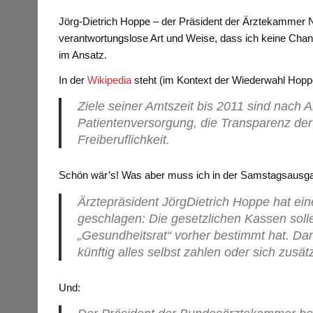
Jörg-Dietrich Hoppe – der Präsident der Ärztekammer N
verantwortungslose Art und Weise, dass ich keine Cha
im Ansatz.
In der
Wikipedia
steht (im Kontext der Wiederwahl Hop
Ziele seiner Amtszeit bis 2011 sind nach
Patientenversorgung, die Transparenz der
Freiberuflichkeit.
Schön wär’s! Was aber muss ich in der Samstagsausg
Ärztepräsident Jörg­Dietrich Hoppe hat ei
geschlagen: Die gesetzlichen Kassen solle
„Gesundheits­rat“ vorher bestimmt hat. Dam
künftig alles selbst zah­len oder sich zusät
Und: