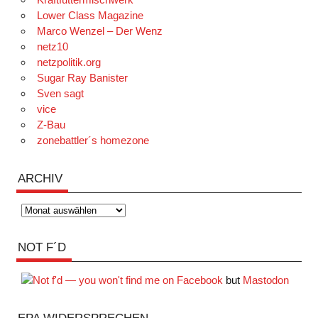
Lower Class Magazine
Marco Wenzel – Der Wenz
netz10
netzpolitik.org
Sugar Ray Banister
Sven sagt
vice
Z-Bau
zonebattler´s homezone
ARCHIV
Archiv
NOT F´D
but
Mastodon