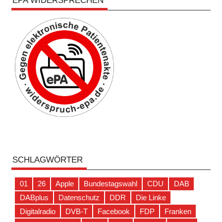
EPA WIDERSPRECHEN
SCHLAGWÖRTER
01
26
Apple
Bundestagswahl
CDU
DAB
DABplus
Datenschutz
DDR
Die Linke
Digitalradio
DVB-T
Facebook
FDP
Franken