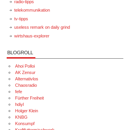
radio-tipps
telekommunikation
tv-tipps
useless remark on daily grind
wirtshaus-explorer
BLOGROLL
Ahoi Polloi
AK Zensur
Alternativlos
Chaosradio
fefe
Fürther Freiheit
hdiyl
Holger Klein
KNBG
Konsumpf
Kraftfuttermischwerk