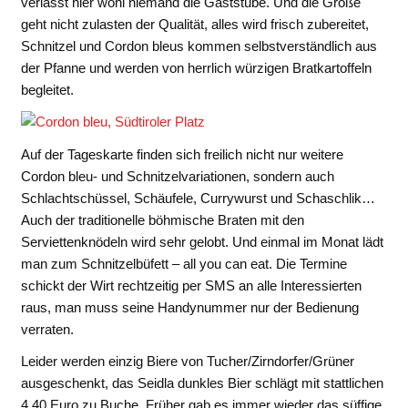
verlässt hier wohl niemand die Gaststube. Und die Größe
geht nicht zulasten der Qualität, alles wird frisch zubereitet,
Schnitzel und Cordon bleus kommen selbstverständlich aus
der Pfanne und werden von herrlich würzigen Bratkartoffeln
begleitet.
Auf der Tageskarte finden sich freilich nicht nur weitere
Cordon bleu- und Schnitzelvariationen, sondern auch
Schlachtschüssel, Schäufele, Currywurst und Schaschlik…
Auch der traditionelle böhmische Braten mit den
Serviettenknödeln wird sehr gelobt. Und einmal im Monat lädt
man zum Schnitzelbüfett – all you can eat. Die Termine
schickt der Wirt rechtzeitig per SMS an alle Interessierten
raus, man muss seine Handynummer nur der Bedienung
verraten.
Leider werden einzig Biere von Tucher/Zirndorfer/Grüner
ausgeschenkt, das Seidla dunkles Bier schlägt mit stattlichen
4,40 Euro zu Buche. Früher gab es immer wieder das süffige