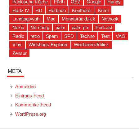
fränkische Küche
Fürth
GEZ
Google
Handy
Hartz IV
HD
Hörbuch
Kopfhörer
Krimi
Landtagswahl
Mac
Monatsrückblick
Netbook
Nokia
Nürnberg
palm
palm pre
Podcast
Radio
retro
Spam
SPD
Techno
Test
VAG
Vinyl
Wirtshaus-Explorer
Wochenrückblick
Zensur
META
Anmelden
Eintrags-Feed
Kommentar-Feed
WordPress.org