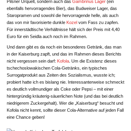
Pilsner Urquell, sondern auch das
Gambrinus Lager
(ein
ebenfalls hervorragendes Bier), das Budweiser Lager, das
Staropramen und sowohl die hervorragende helle, als auch
das von mir favorisierte dunkle
Kozel
vom Fass zu zapfen.
Für innerstädtische Verhältnisse hält sich der Preis mit 4,40
Euro für ein Seidla auch noch im Rahmen.
Und dann gibt es da noch ein besonderes Getränk, das man
in der Kaiserburg zapft, und das im Rahmen dieses Berichts
nicht vergessen sein darf:
Kofola
. Um die Existenz dieses
tschechoslowakischen Cola-Getränks, ein typisches
Surrogatprodukt aus Zeiten des Sozialismus, wusste ich;
probiert hatte ich es bislang nie. Interessanterweise schmeckt
es deutlich vollmundiger als Coke oder Pepsi – mit einer
hintergründig kräuterig-säuerlichen Note (und das bei deutlich
niedrigerem Zuckergehalt). Wer die „Kaiserburg“ besucht und
Kofola nicht kennt, sollte dieser Cola-Alternative auf jeden Fall
eine Chance geben!