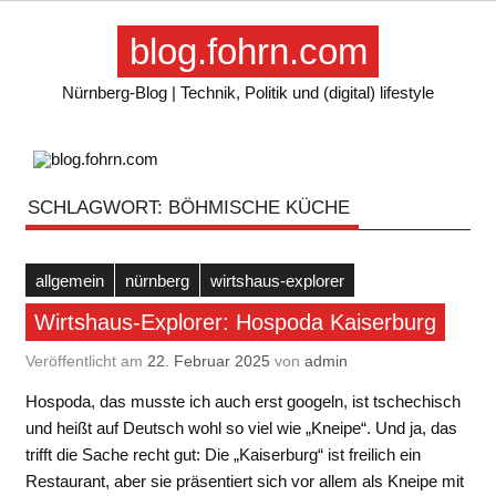
Skip
to
blog.fohrn.com
content
Nürnberg-Blog | Technik, Politik und (digital) lifestyle
SCHLAGWORT:
BÖHMISCHE KÜCHE
allgemein
nürnberg
wirtshaus-explorer
Wirtshaus-Explorer: Hospoda Kaiserburg
Veröffentlicht am
22. Februar 2025
von
admin
Hospoda, das musste ich auch erst googeln, ist tschechisch
und heißt auf Deutsch wohl so viel wie „Kneipe“. Und ja, das
trifft die Sache recht gut: Die „Kaiserburg“ ist freilich ein
Restaurant, aber sie präsentiert sich vor allem als Kneipe mit