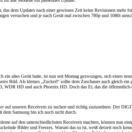
cht für alle Modelle ein passendes Update.
, das dem Updates nach einer gewissen Zeit keine Revisionen mehr fol
ngen versuchen und je nach Gerät mal zwischen 780p und 1080i umscha
h ein altes Gerät hatte, ist nun seit Montag gezwungen, sich einen neue
eres Bild. Als kleines „Zuckerl“ sollte dem Zuschauer auch gleich ein
 WDR HD und auch Phoenix HD. Doch das Ei, das die öffemntlich-rech
er auf unseren Receivern zu suchen und richtig zuzuordnen. Der D
mit dem Samsung bin ich noch nicht durch.
leme auf den unterschiedlichsten Receivern machten, können nun ein
ruckelnde Bilder und Freezes. Warum das so ist, weiß derzeit noch kein