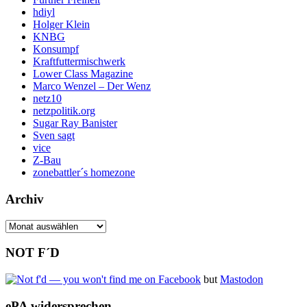
hdiyl
Holger Klein
KNBG
Konsumpf
Kraftfuttermischwerk
Lower Class Magazine
Marco Wenzel – Der Wenz
netz10
netzpolitik.org
Sugar Ray Banister
Sven sagt
vice
Z-Bau
zonebattler´s homezone
Archiv
Archiv
NOT F´D
but
Mastodon
ePA widersprechen