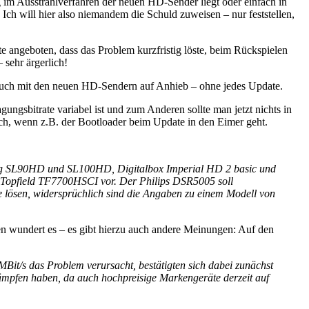
 im Ausstrahlverfahren der neuen HD-Sender liegt oder einfach in
Ich will hier also niemandem die Schuld zuweisen – nur feststellen,
te angeboten, dass das Problem kurzfristig löste, beim Rückspielen
 sehr ärgerlich!
 auch mit den neuen HD-Sendern auf Anhieb – ohne jedes Update.
gsbitrate variabel ist und zum Anderen sollte man jetzt nichts in
ach, wenn z.B. der Bootloader beim Update in den Eimer geht.
mag SL90HD und SL100HD, Digitalbox Imperial HD 2 basic und
opfield TF7700HSCI vor. Der Philips DSR5005 soll
lösen, widersprüchlich sind die Angaben zu einem Modell von
wen wundert es – es gibt hierzu auch andere Meinungen: Auf den
Bit/s das Problem verursacht, bestätigten sich dabei zunächst
 kämpfen haben, da auch hochpreisige Markengeräte derzeit auf