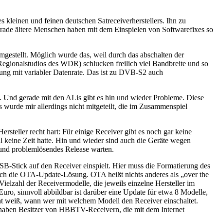
s kleinen und feinen deutschen Satreceiverherstellers. Ihn zu
gerade ältere Menschen haben mit dem Einspielen von Softwarefixes so
gestellt. Möglich wurde das, weil durch das abschalten der
Regionalstudios des WDR) schlucken freilich viel Bandbreite und so
ung mit variabler Datenrate. Das ist zu DVB-S2 auch
. Und gerade mit den ALis gibt es hin und wieder Probleme. Diese
s wurde mir allerdings nicht mitgeteilt, die im Zusammenspiel
steller recht hart: Für einige Receiver gibt es noch gar keine
 keine Zeit hatte. Hin und wieder sind auch die Geräte wegen
s und problemlösendes Release warten.
USB-Stick auf den Receiver einspielt. Hier muss die Formatierung des
noch die OTA-Update-Lösung. OTA heißt nichts anderes als „over the
Vielzahl der Receivermodelle, die jeweils einzelne Hersteller im
ro, sinnvoll abbildbar ist darüber eine Update für etwa 8 Modelle,
cht weiß, wann wer mit welchem Modell den Receiver einschaltet.
haben Besitzer von HBBTV-Receivern, die mit dem Internet