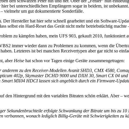
eben den schwarzen Peter hin und her. Ober der „Fehler“ nun eindeutig
ier bei unterschiedlichen Empfängern sogar in beidem, ist unbekannt. 
 – vielmehr um gut dokumentierte Sonderfälle.
 Der Hersteller hat hier sehr schnell gearbeitet und ein Software-Upda
ass selbst ein Hard-Reset das Gerät nicht mehr betriebstüchtig machte –
 Problem zu kämpfen haben, mein UFS 903, gekauft 2010, funktioniert
 DVBS2 immer wieder dann zu Problemen zu kommen, wenn die Übertragun
haben. Letzteres ist bei manchen Receivertypen aber gar nicht so einf
ht, aber
Heise
hat schon vor Tagen einige Geräte zusammengetragen:
nter anderem zu den Receiver-Modellen Avanit SHD3, CMX 4580, Co
pticum 402p, Skymaster DCHD 9000 und DXH 30, Smart CX 04 und T
m Smart MX04 HDCI lassen sich angeblich durch ein Firmware-Update 
 auf den Hintergrund mit den variablen Bitraten schön erklärt. Aber – 
er Sekundenbruchteile erfolgte Schwankung der Bitrate um bis zu 10 M
onen verbannen, wonach lediglich Billig-Geräte mit Schwierigkeiten zu