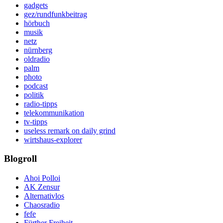
gadgets
gez/rundfunkbeitrag
hörbuch
musik
netz
nürnberg
oldradio
palm
photo
podcast
politik
radio-tipps
telekommunikation
tv-tipps
useless remark on daily grind
wirtshaus-explorer
Blogroll
Ahoi Polloi
AK Zensur
Alternativlos
Chaosradio
fefe
Fürther Freiheit