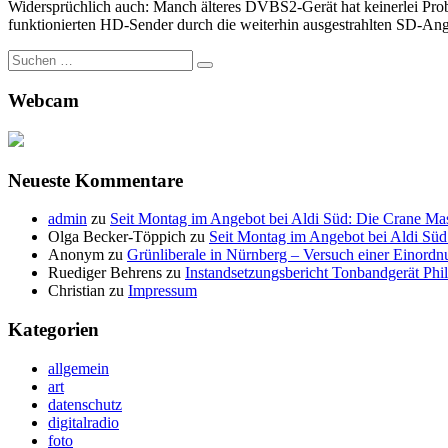
Widersprüchlich auch: Manch älteres DVBS2-Gerät hat keinerlei Probl
funktionierten HD-Sender durch die weiterhin ausgestrahlten SD-Ang
Suche
nach:
Webcam
Neueste Kommentare
admin
zu
Seit Montag im Angebot bei Aldi Süd: Die Crane Mas
Olga Becker-Töppich
zu
Seit Montag im Angebot bei Aldi Süd
Anonym
zu
Grünliberale in Nürnberg – Versuch einer Einordn
Ruediger Behrens
zu
Instandsetzungsbericht Tonbandgerät Phi
Christian
zu
Impressum
Kategorien
allgemein
art
datenschutz
digitalradio
foto