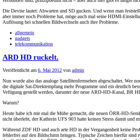
verbunden sind, prinzipbedint nicht – aber auch hier gibt es längst ni
Die Devise lautet: Abwarten und SD gucken. Und wenn man feststellt
aber immer noch Probleme hat, möge auch mal seine HDMI-Einstellu
Auflösung bei schnellen Bildwechseln auch ihre Probleme.
allgemein
gadgets
telekommunikation
ARD HD ruckelt.
Veröffentlicht am
6. Mai 2012
von
admin
Nun wurde also das analoge Satellitenfernsehen abgeschaltet. Wer noc
die digitale Sat-Direktempfang mehr Programme und ein deutlich bess
Vefügung gestellt werden, darunter der neue ARD-HD-Kanal, BR HD,
Warum?
Heute habe ich mir mal die Mühe gemacht, die neuen ÖRR-HD-Send
nicht überlebt, der Kathrein UFS 903 hatte keinen Stress damit und 
Während ZDF HD und auch arte HD in der Vergangenheit keine Prob
fehlerfrei auf den Bildschirm bringen. Typische Zeichen hierfür sind 