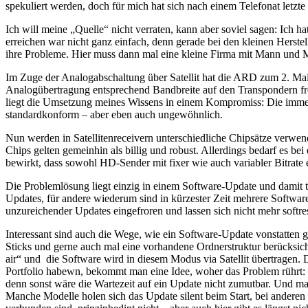
spekuliert werden, doch für mich hat sich nach einem Telefonat letzt
Ich will meine „Quelle“ nicht verraten, kann aber soviel sagen: Ich h
erreichen war nicht ganz einfach, denn gerade bei den kleinen Herst
ihre Probleme. Hier muss dann mal eine kleine Firma mit Mann und M
Im Zuge der Analogabschaltung über Satellit hat die ARD zum 2. Mai 
Analogübertragung entsprechend Bandbreite auf den Transpondern frei
liegt die Umsetzung meines Wissens in einem Kompromiss: Die immer 
standardkonform – aber eben auch ungewöhnlich.
Nun werden in Satellitenreceivern unterschiedliche Chipsätze verwe
Chips gelten gemeinhin als billig und robust. Allerdings bedarf es b
bewirkt, dass sowohl HD-Sender mit fixer wie auch variabler Bitrate
Die Problemlösung liegt einzig in einem Software-Update und damit tu
Updates, für andere wiederum sind in kürzester Zeit mehrere Softwar
unzureichender Updates eingefroren und lassen sich nicht mehr softre
Interessant sind auch die Wege, wie ein Software-Update vonstatten g
Sticks und gerne auch mal eine vorhandene Ordnerstruktur berücksich
air“ und die Software wird in diesem Modus via Satellit übertragen. D
Portfolio habewn, bekommt man eine Idee, woher das Problem rührt: E
denn sonst wäre die Wartezeit auf ein Update nicht zumutbar. Und ma
Manche Modelle holen sich das Update silent beim Start, bei ande