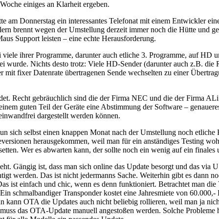
e Woche einiges an Klarheit ergeben.
atte am Donnerstag ein interessantes Telefonat mit einem Entwickler eine
ellern brennt wegen der Umstellung derzeit immer noch die Hütte und 
aus Support leisten – eine echte Herausforderung.
viele ihrer Programme, darunter auch etliche 3. Programme, auf HD um
 wurde. Nichts desto trotz: Viele HD-Sender (darunter auch z.B. die 
mit fixer Datenrate übertragenen Sende wechselten zu einer Übertrag
ndet. Recht gebräuchlich sind die der Firma NEC und die der Firma ALi
ei einem guten Teil der Geräte eine Abstimmung der Software – genauere
 einwandfrei dargestellt werden können.
n sich selbst einen knappen Monat nach der Umstellung noch etliche Her
eversionen herausgekommen, weil man für ein anständiges Testing wohl
setten. Wer es abwarten kann, der sollte noch ein wenig auf ein finale
eht. Gängig ist, dass man sich online das Update besorgt und das via 
tigt werden. Das ist nicht jedermanns Sache. Weiterhin gibt es dann 
as ist einfach und chic, wenn es denn funktioniert. Betrachtet man die 
in schmalbandiger Transponder kostet eine Jahresmiete von 60.000,- Eu
n kann OTA die Updates auch nicht beliebig rollieren, weil man ja ni
ren muss das OTA-Update manuell angestoßen werden. Solche Probleme 