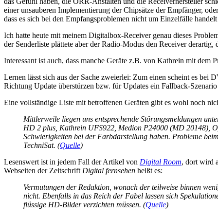
das Gefühl haben, die ÖRR-Anstalten und die Receiverhersteller schi
einer unsauberen Implementierung der Chipsätze der Empfänger, oder h
dass es sich bei den Empfangsproblemen nicht um Einzelfälle handelt
Ich hatte heute mit meinem Digitalbox-Receiver genau dieses Problem.
der Senderliste plättete aber der Radio-Modus den Receiver derartig, d
Interessant ist auch, dass manche Geräte z.B. von Kathrein mit dem
Lernen lässt sich aus der Sache zweierlei: Zum einen scheint es bei
Richtung Update überstürzen bzw. für Updates ein Fallback-Szenario 
Eine vollständige Liste mit betroffenen Geräten gibt es wohl noch nic
Mittlerweile liegen uns entsprechende Störungsmeldungen u
HD 2 plus, Kathrein UFS922, Medion P24000 (MD 20148), O
Schwierigkeiten bei der Farbdarstellung haben. Probleme bei
TechniSat. (
Quelle
)
Lesenswert ist in jedem Fall der Artikel von
Digital Room
, dort wird
Webseiten der Zeitschrift
Digital fernsehen
heißt es:
Vermutungen der Redaktion, wonach der teilweise binnen wenig
nicht. Ebenfalls in das Reich der Fabel lassen sich Spekulati
flüssige HD-Bilder verzichten müssen. (
Quelle
)