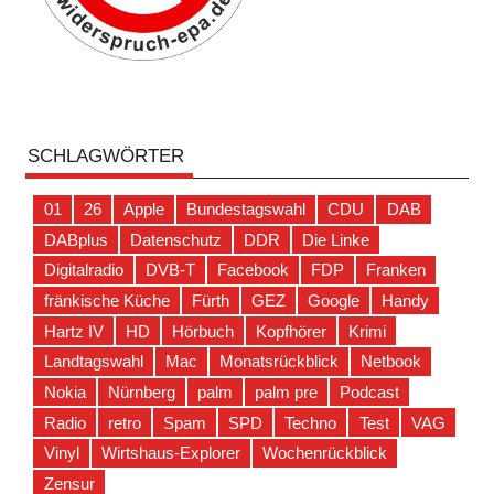
SCHLAGWÖRTER
01
26
Apple
Bundestagswahl
CDU
DAB
DABplus
Datenschutz
DDR
Die Linke
Digitalradio
DVB-T
Facebook
FDP
Franken
fränkische Küche
Fürth
GEZ
Google
Handy
Hartz IV
HD
Hörbuch
Kopfhörer
Krimi
Landtagswahl
Mac
Monatsrückblick
Netbook
Nokia
Nürnberg
palm
palm pre
Podcast
Radio
retro
Spam
SPD
Techno
Test
VAG
Vinyl
Wirtshaus-Explorer
Wochenrückblick
Zensur