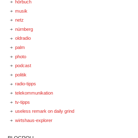
hörbuch
musik
netz
nürnberg
oldradio
palm
photo
podcast
politik
radio-tipps
telekommunikation
tv-tipps
useless remark on daily grind
wirtshaus-explorer
BLOGROLL