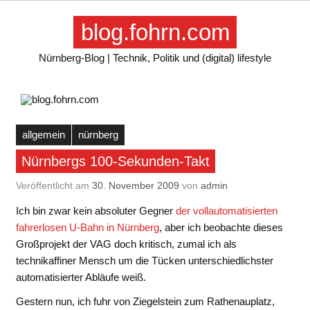
Skip
to
blog.fohrn.com
content
Nürnberg-Blog | Technik, Politik und (digital) lifestyle
allgemein
nürnberg
Nürnbergs 100-Sekunden-Takt
Veröffentlicht am
30. November 2009
von
admin
Ich bin zwar kein absoluter Gegner
der vollautomatisierten
fahrerlosen U-Bahn in Nürnberg
, aber ich beobachte dieses
Großprojekt der VAG doch kritisch, zumal ich als
technikaffiner Mensch um die Tücken unterschiedlichster
automatisierter Abläufe weiß.
Gestern nun, ich fuhr von Ziegelstein zum Rathenauplatz,