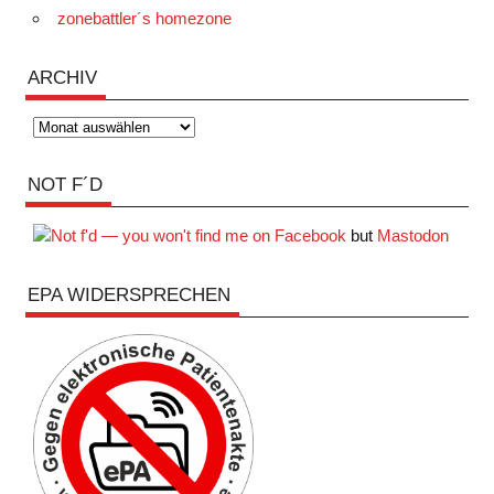
zonebattler´s homezone
ARCHIV
Archiv
NOT F´D
but
Mastodon
EPA WIDERSPRECHEN