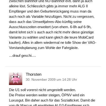
zwischen Bahnhof und NO-Bahnhof evtl. dann ja auch
alleine löst. Schliesslich gibts ja immer mehr ALG II
Empfänger und den Geburtenrückgang muss man da
auch noch als Variable hinzufügen. Nicht zu vergessen,
dass auch das Umweltjahres-Abo künftig seine
Ausschlusszeiten erweitert (von ehem. 6-8h auf 6-9h,
damit lohnt sich´s auch auch nicht mehr diese günstige
Variante zu wählen und kann gleich die teure MobiCard
kaufen). Alles in allem wiedermal ne tolle Show der VAG-
Vorstandsplanung zum Wohle der Fahrgäste.
…drauf geschi….
Thorsten
30. November 2009 um 14:28 Uhr
Die U1 soll vorerst nicht umgestellt werden.
Die Preise werden weiter steigen, ÖPNV wird ein
Luxusgut. Bin daher auch für das Sozialticket. Damit die
von dir Marcus oft erwähnten ALG2-Empfänger sich