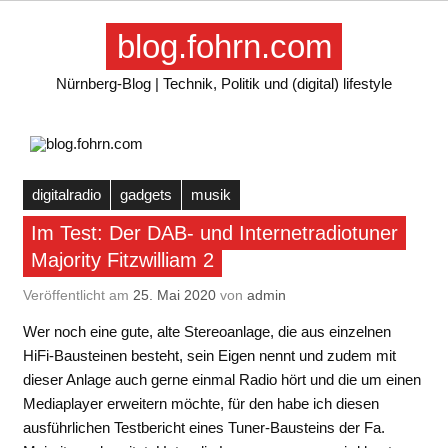
Skip
to
blog.fohrn.com
content
Nürnberg-Blog | Technik, Politik und (digital) lifestyle
digitalradio
gadgets
musik
Im Test: Der DAB- und Internetradiotuner
Majority Fitzwilliam 2
Veröffentlicht am
25. Mai 2020
von
admin
Wer noch eine gute, alte Stereoanlage, die aus einzelnen
HiFi-Bausteinen besteht, sein Eigen nennt und zudem mit
dieser Anlage auch gerne einmal Radio hört und die um einen
Mediaplayer erweitern möchte, für den habe ich diesen
ausführlichen Testbericht eines Tuner-Bausteins der Fa.