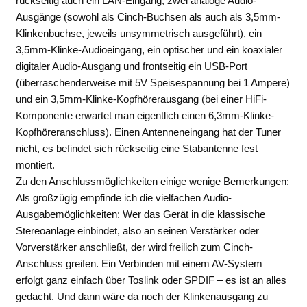
rückseitig auch ein LAN-Eingang, zwei analoge Audio-
Ausgänge (sowohl als Cinch-Buchsen als auch als 3,5mm-
Klinkenbuchse, jeweils unsymmetrisch ausgeführt), ein
3,5mm-Klinke-Audioeingang, ein optischer und ein koaxialer
digitaler Audio-Ausgang und frontseitig ein USB-Port
(überraschenderweise mit 5V Speisespannung bei 1 Ampere)
und ein 3,5mm-Klinke-Kopfhörerausgang (bei einer HiFi-
Komponente erwartet man eigentlich einen 6,3mm-Klinke-
Kopfhöreranschluss). Einen Antenneneingang hat der Tuner
nicht, es befindet sich rückseitig eine Stabantenne fest
montiert.
Zu den Anschlussmöglichkeiten einige wenige Bemerkungen:
Als großzügig empfinde ich die vielfachen Audio-
Ausgabemöglichkeiten: Wer das Gerät in die klassische
Stereoanlage einbindet, also an seinen Verstärker oder
Vorverstärker anschließt, der wird freilich zum Cinch-
Anschluss greifen. Ein Verbinden mit einem AV-System
erfolgt ganz einfach über Toslink oder SPDIF – es ist an alles
gedacht. Und dann wäre da noch der Klinkenausgang zu