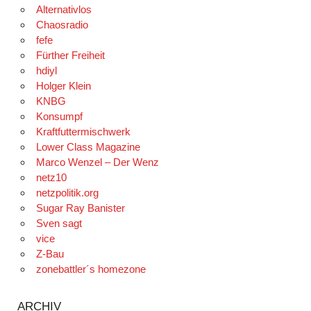
Alternativlos
Chaosradio
fefe
Fürther Freiheit
hdiyl
Holger Klein
KNBG
Konsumpf
Kraftfuttermischwerk
Lower Class Magazine
Marco Wenzel – Der Wenz
netz10
netzpolitik.org
Sugar Ray Banister
Sven sagt
vice
Z-Bau
zonebattler´s homezone
ARCHIV