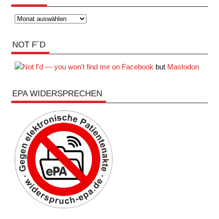
Archiv
NOT F´D
but
Mastodon
EPA WIDERSPRECHEN