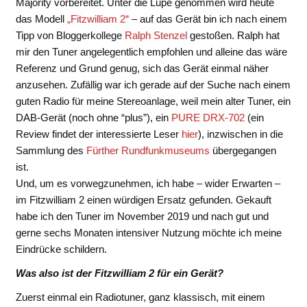
Majority vorbereitet. Unter die Lupe genommen wird heute
das Modell
„Fitzwilliam 2“
– auf das Gerät bin ich nach einem
Tipp von Bloggerkollege
Ralph Stenzel
gestoßen. Ralph hat
mir den Tuner angelegentlich empfohlen und alleine das wäre
Referenz und Grund genug, sich das Gerät einmal näher
anzusehen. Zufällig war ich gerade auf der Suche nach einem
guten Radio für meine Stereoanlage, weil mein alter Tuner, ein
DAB-Gerät (noch ohne “plus”), ein
PURE DRX-702
(ein
Review findet der interessierte Leser
hier
), inzwischen in die
Sammlung des
Fürther Rundfunkmuseums
übergegangen
ist.
Und, um es vorwegzunehmen, ich habe – wider Erwarten –
im Fitzwilliam 2 einen würdigen Ersatz gefunden. Gekauft
habe ich den Tuner im November 2019 und nach gut und
gerne sechs Monaten intensiver Nutzung möchte ich meine
Eindrücke schildern.
Was also ist der Fitzwilliam 2 für ein Gerät?
Zuerst einmal ein Radiotuner, ganz klassisch, mit einem