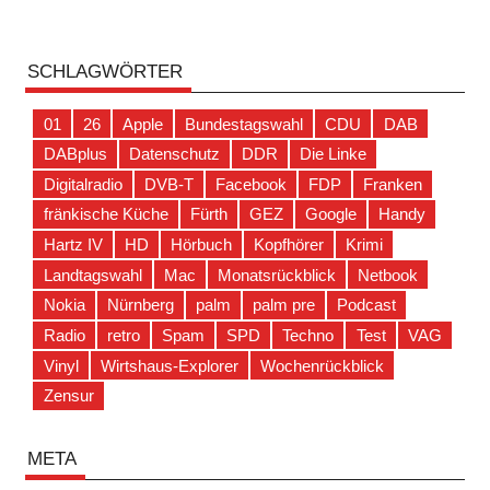
SCHLAGWÖRTER
01
26
Apple
Bundestagswahl
CDU
DAB
DABplus
Datenschutz
DDR
Die Linke
Digitalradio
DVB-T
Facebook
FDP
Franken
fränkische Küche
Fürth
GEZ
Google
Handy
Hartz IV
HD
Hörbuch
Kopfhörer
Krimi
Landtagswahl
Mac
Monatsrückblick
Netbook
Nokia
Nürnberg
palm
palm pre
Podcast
Radio
retro
Spam
SPD
Techno
Test
VAG
Vinyl
Wirtshaus-Explorer
Wochenrückblick
Zensur
META