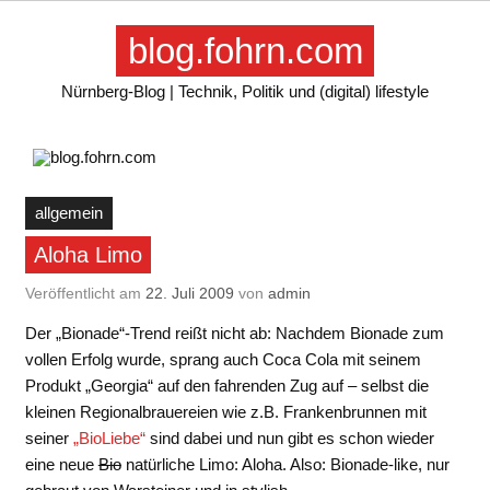
Skip
to
blog.fohrn.com
content
Nürnberg-Blog | Technik, Politik und (digital) lifestyle
allgemein
Aloha Limo
Veröffentlicht am
22. Juli 2009
von
admin
Der „Bionade“-Trend reißt nicht ab: Nachdem Bionade zum
vollen Erfolg wurde, sprang auch Coca Cola mit seinem
Produkt „Georgia“ auf den fahrenden Zug auf – selbst die
kleinen Regionalbrauereien wie z.B. Frankenbrunnen mit
seiner
„BioLiebe“
sind dabei und nun gibt es schon wieder
eine neue
Bio
natürliche Limo: Aloha. Also: Bionade-like, nur