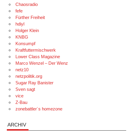
Chaosradio
fefe
Fürther Freiheit
hdiyl
Holger Klein
KNBG
Konsumpf
Kraftfuttermischwerk
Lower Class Magazine
Marco Wenzel – Der Wenz
netz10
netzpolitik.org
Sugar Ray Banister
Sven sagt
vice
Z-Bau
zonebattler´s homezone
ARCHIV