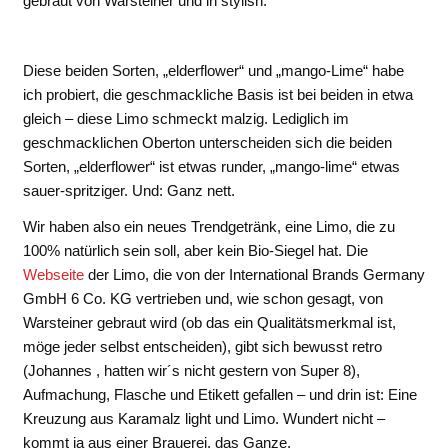
gebraut von Warsteiner und in stylish.
Diese beiden Sorten, „elderflower“ und „mango-Lime“ habe
ich probiert, die geschmackliche Basis ist bei beiden in etwa
gleich – diese Limo schmeckt malzig. Lediglich im
geschmacklichen Oberton unterscheiden sich die beiden
Sorten, „elderflower“ ist etwas runder, „mango-lime“ etwas
sauer-spritziger. Und: Ganz nett.
Wir haben also ein neues Trendgetränk, eine Limo, die zu
100% natürlich sein soll, aber kein Bio-Siegel hat. Die
Webseite
der Limo, die von der International Brands Germany
GmbH 6 Co. KG vertrieben und, wie schon gesagt, von
Warsteiner gebraut wird (ob das ein Qualitätsmerkmal ist,
möge jeder selbst entscheiden), gibt sich bewusst retro
(Johannes , hatten wir´s nicht gestern von Super 8),
Aufmachung, Flasche und Etikett gefallen – und drin ist: Eine
Kreuzung aus Karamalz light und Limo. Wundert nicht –
kommt ja aus einer Brauerei, das Ganze.