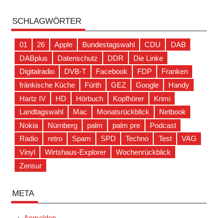
SCHLAGWÖRTER
01
26
Apple
Bundestagswahl
CDU
DAB
DABplus
Datenschutz
DDR
Die Linke
Digitalradio
DVB-T
Facebook
FDP
Franken
fränkische Küche
Fürth
GEZ
Google
Handy
Hartz IV
HD
Hörbuch
Kopfhörer
Krimi
Landtagswahl
Mac
Monatsrückblick
Netbook
Nokia
Nürnberg
palm
palm pre
Podcast
Radio
retro
Spam
SPD
Techno
Test
VAG
Vinyl
Wirtshaus-Explorer
Wochenrückblick
Zensur
META
Anmelden