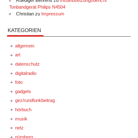
Ruediger Behrens
zu
Instandsetzungsbericht
Tonbandgerät Philips N4504
Christian
zu
Impressum
KATEGORIEN
allgemein
art
datenschutz
digitalradio
foto
gadgets
gez/rundfunkbeitrag
hörbuch
musik
netz
nürnberg